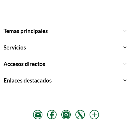
keyboard_arrow_down
Temas principales
keyboard_arrow_down
Servicios
keyboard_arrow_down
Accesos directos
keyboard_arrow_down
Enlaces destacados