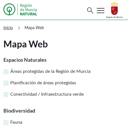
menu
Buscar
search
Murcia Natural Mapa Web
chevron_right
Inicio
Mapa Web
Mapa Web
Espacios Naturales
Áreas protegidas de la Región de Murcia
Planificación de áreas protegidas
Conectividad / Infraestructura verde
Biodiversidad
Fauna