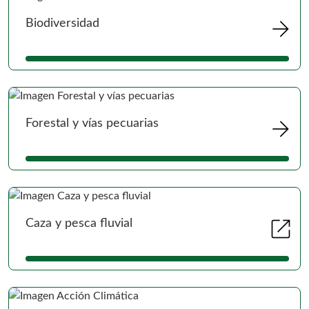
Ir 
arrow_forward
Biodiversidad
Ir 
arrow_forward
Forestal y vías pecuarias
Se 
open_in_new
Caza y pesca fluvial