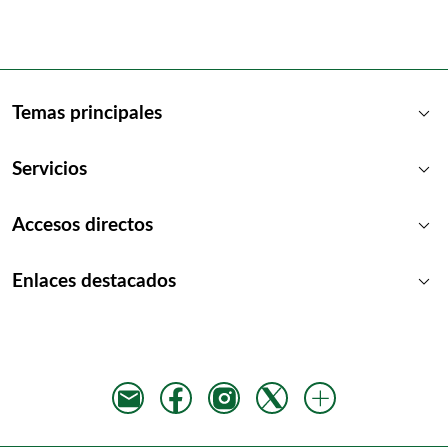
keyboard_arrow_down
Temas principales
keyboard_arrow_down
Servicios
keyboard_arrow_down
Accesos directos
keyboard_arrow_down
Enlaces destacados