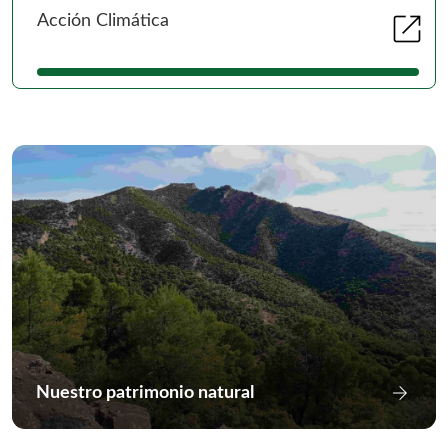
Se 
open_in_new
Acción Climática
arrow_forward
Nuestro patrimonio natural
Ir a Nue