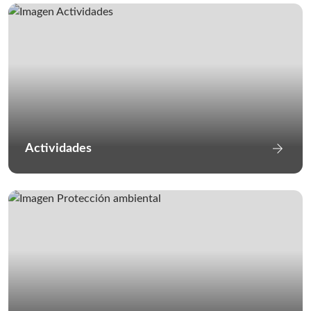
arrow_forward
Actividades
Ir a Acti