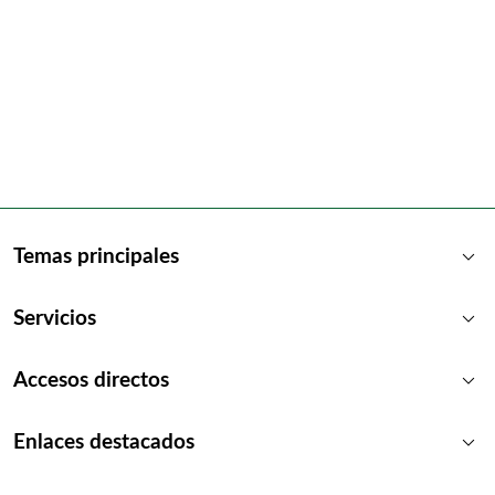
keyboard_arrow_down
Temas principales
keyboard_arrow_down
Servicios
keyboard_arrow_down
Accesos directos
keyboard_arrow_down
Enlaces destacados