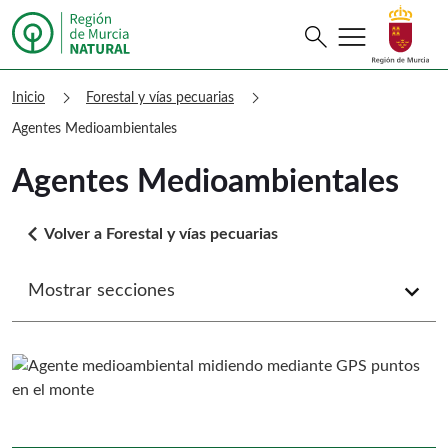
menu
Buscar
search
Murcia Natural Agentes Medioambien
chevron_right
chevron_right
Inicio
Forestal y vías pecuarias
Agentes Medioambientales
Agentes Medioambientales
arrow_back_ios
Volver a Forestal y vías pecuarias
Mostrar secciones
arrow_forward_ios