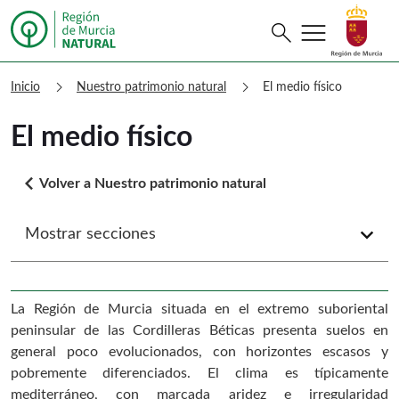
menu
Buscar
search
Murcia Natural El medio físico
chevron_right
chevron_right
Inicio
Nuestro patrimonio natural
El medio físico
El medio físico
arrow_back_ios
Volver a Nuestro patrimonio natural
Mostrar secciones
arrow_forward_ios
La Región de Murcia situada en el extremo suboriental
peninsular de las Cordilleras Béticas presenta suelos en
general poco evolucionados, con horizontes escasos y
pobremente diferenciados. El clima es típicamente
mediterráneo, con marcada aridez e irregularidad