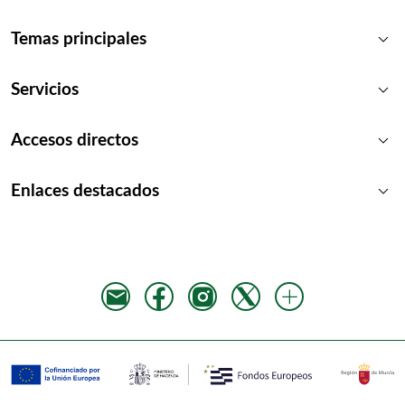
keyboard_arrow_down
Temas principales
keyboard_arrow_down
Servicios
keyboard_arrow_down
Accesos directos
keyboard_arrow_down
Enlaces destacados