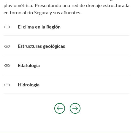
pluviométrica. Presentando una red de drenaje estructurada
en torno al río Segura y sus afluentes.
link
El clima en la Región
link
Estructuras geológicas
link
Edafología
link
Hidrología
arrow_left_alt
arrow_right_alt
Anterior diaposit
Siguiente diap