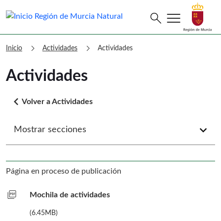
menu
Buscar
search
Murcia Natural Actividades
chevron_right
chevron_right
Inicio
Actividades
Actividades
Actividades
arrow_back_ios
Volver a Actividades
Mostrar secciones
arrow_forward_ios
Página en proceso de publicación
picture_as_pdf
Mochila de actividades
(6.45MB)