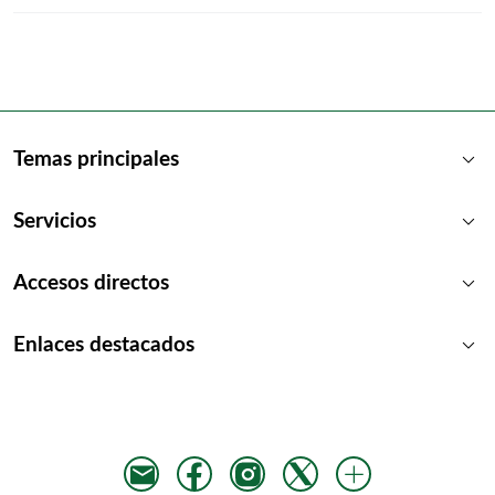
keyboard_arrow_down
Temas principales
keyboard_arrow_down
Servicios
keyboard_arrow_down
Accesos directos
keyboard_arrow_down
Enlaces destacados