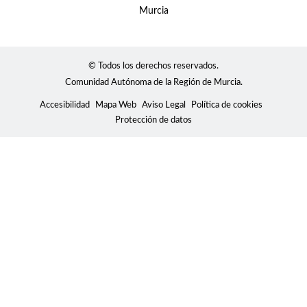
© Todos los derechos reservados.
Comunidad Autónoma de la Región de Murcia.
Accesibilidad
Mapa Web
Aviso Legal
Política de cookies
Protección de datos
Usamos cookies para mostrar contenidos
personalizados, analizar tendencias, administrar el sitio,
llevar un seguimiento de los movimientos de los usuarios
en el sitio y recopilar información demográfica sobre
nuestra base de usuarios en su conjunto. Acepte todas
las cookies para disfrutar de la mejor experiencia posible
en nuestro sitio web, o bien administre sus preferencias.
Consulte la Política de privacidad
Configuración
Rechazar todas