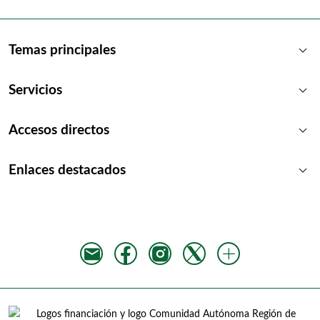
keyboard_arrow_down
Temas principales
keyboard_arrow_down
Servicios
keyboard_arrow_down
Accesos directos
keyboard_arrow_down
Enlaces destacados