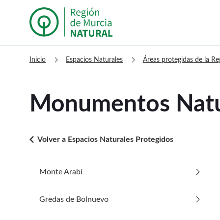
Murcia Natural Monumentos Nat
chevron_right
chevron_right
Inicio
Espacios Naturales
Áreas protegidas de la R
Monumentos Natu
arrow_back_ios
Volver a Espacios Naturales Protegidos
arrow_forward_ios
Monte Arabí
Ir a Monte Arabí
arrow_forward_ios
Gredas de Bolnuevo
Ir a Gredas de Bolnuevo