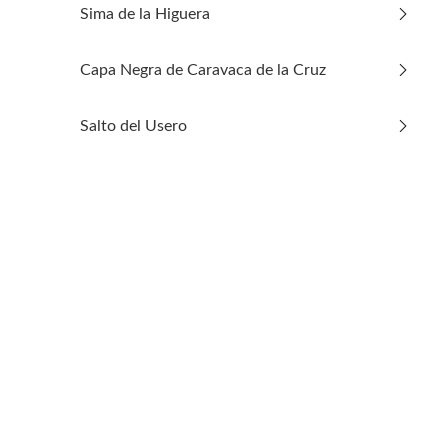
arrow_forward_ios
Sima de la Higuera
Ir a Sima de la Higuera
arrow_forward_ios
Capa Negra de Caravaca de la Cruz
Ir a Capa Negra de Caravaca de la Cruz
arrow_forward_ios
Salto del Usero
Ir a Salto del Usero