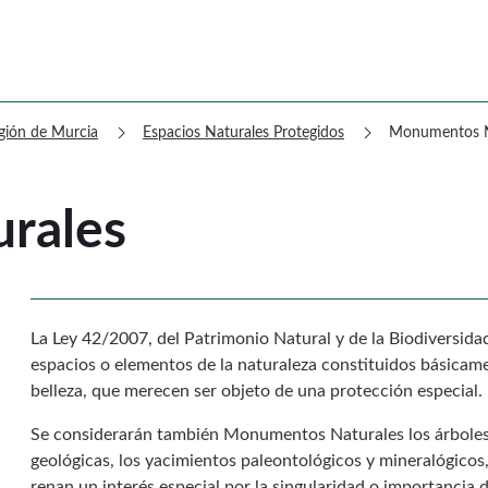
urales
chevron_right
chevron_right
egión de Murcia
Espacios Naturales Protegidos
Monumentos N
rales
La Ley 42/2007, del Patrimonio Natural y de la Biodiversid
espacios o elementos de la naturaleza constituidos básicame
belleza, que merecen ser objeto de una protección especial.
Se considerarán también Monumentos Naturales los árboles
geológicas, los yacimientos paleontológicos y mineralógicos
renan un interés especial por la singularidad o importancia de