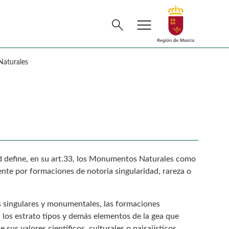
menu
Buscar
search
aturales
ad define, en su art.33, los Monumentos Naturales como
nte por formaciones de notoria singularidad, rareza o
 singulares y monumentales, las formaciones
, los estrato tipos y demás elementos de la gea que
 sus valores científicos, culturales o paisajísticos.