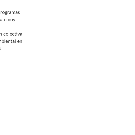
 programas
ción muy
n colectiva
mbiental en
s