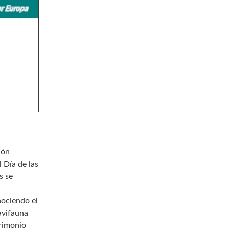
ión
 Día de las
s se
nociendo el
avifauna
trimonio