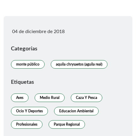
Fecha de publicación
04 de diciembre de 2018
Categorías
monte público
aquila chrysaetos (aguila real)
Etiquetas
Aves
Medio Rural
Caza Y Pesca
Ocio Y Deportes
Educacion Ambiental
Profesionales
Parque Regional