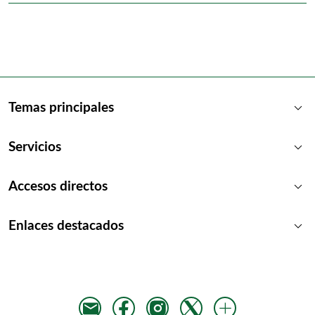
keyboard_arrow_down
Temas principales
keyboard_arrow_down
Servicios
keyboard_arrow_down
Accesos directos
keyboard_arrow_down
Enlaces destacados