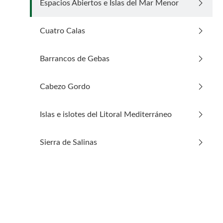
arrow_forward_ios
Espacios Abiertos e Islas del Mar Menor
arrow_forward_ios
Cuatro Calas
Ir a Cuatro Calas
arrow_forward_ios
Barrancos de Gebas
Ir a Barrancos de Gebas
arrow_forward_ios
Cabezo Gordo
Ir a Cabezo Gordo
arrow_forward_ios
Islas e islotes del Litoral Mediterráneo
Ir a Islas e islotes del Litoral Mediterráneo
arrow_forward_ios
Sierra de Salinas
Ir a Sierra de Salinas