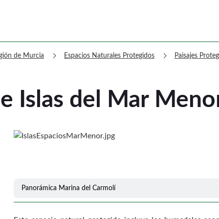
 e Islas del Mar Menor
chevron_right
chevron_right
egión de Murcia
Espacios Naturales Protegidos
Paisajes Prote
 e Islas del Mar Meno
Panorámica Marina del Carmolí