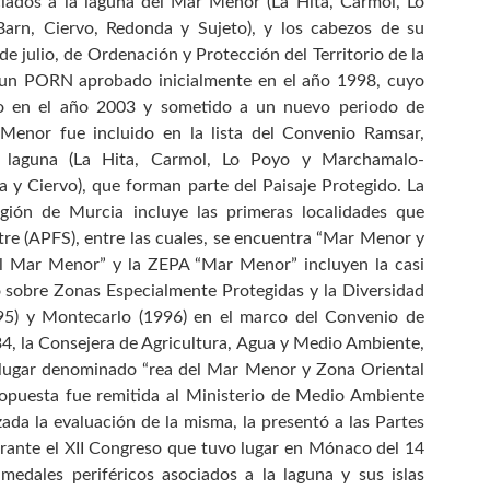
ciados a la laguna del Mar Menor (La Hita, Carmol, Lo
Barn, Ciervo, Redonda y Sujeto), y los cabezos de su
e julio, de Ordenación y Protección del Territorio de la
 un PORN aprobado inicialmente en el año 1998, cuyo
do en el año 2003 y sometido a un nuevo periodo de
enor fue incluido en la lista del Convenio Ramsar,
la laguna (La Hita, Carmol, Lo Poyo y Marchamalo-
a y Ciervo), que forman parte del Paisaje Protegido. La
gión de Murcia incluye las primeras localidades que
stre (APFS), entre las cuales, se encuentra “Mar Menor y
el Mar Menor” y la ZEPA “Mar Menor” incluyen la casi
lo sobre Zonas Especialmente Protegidas y la Diversidad
95) y Montecarlo (1996) en el marco del Convenio de
4, la Consejera de Agricultura, Agua y Medio Ambiente,
lugar denominado “rea del Mar Menor y Zona Oriental
ropuesta fue remitida al Ministerio de Medio Ambiente
da la evaluación de la misma, la presentó a las Partes
rante el XII Congreso que tuvo lugar en Mónaco del 14
dales periféricos asociados a la laguna y sus islas