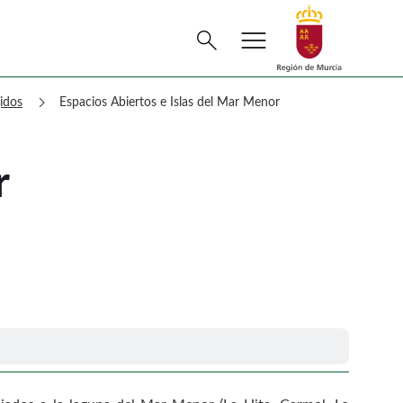
menu
Buscar
search
chevron_right
gidos
Espacios Abiertos e Islas del Mar Menor
r