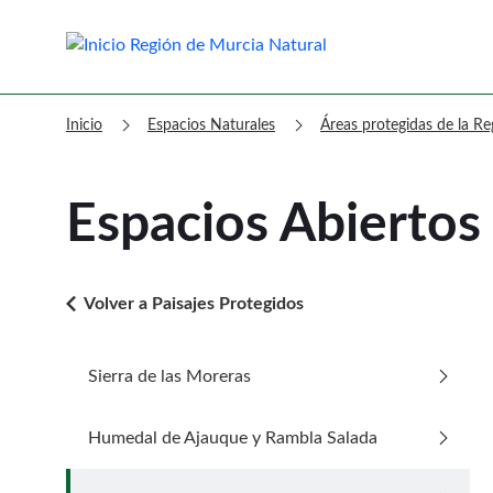
Murcia Natural Espacios Abiertos
chevron_right
chevron_right
Inicio
Espacios Naturales
Áreas protegidas de la R
Espacios Abiertos
arrow_back_ios
Volver a Paisajes Protegidos
arrow_forward_ios
Sierra de las Moreras
Ir a Sierra de las Moreras
arrow_forward_ios
Humedal de Ajauque y Rambla Salada
Ir a Humedal de Ajauque y Rambla Salada