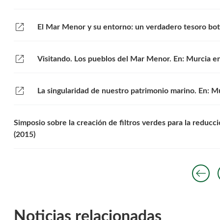
open_in_new
El Mar Menor y su entorno: un verdadero tesoro bot
open_in_new
Visitando. Los pueblos del Mar Menor. En: Murcia en
open_in_new
La singularidad de nuestro patrimonio marino. En: M
Simposio sobre la creación de filtros verdes para la reduc
(2015)
arrow_left_alt
a
An
Noticias relacionadas