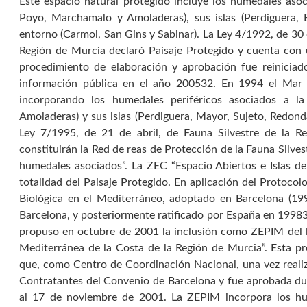
Este espacio natural protegido incluye los humedales aso
Poyo, Marchamalo y Amoladeras), sus islas (Perdiguera, 
entorno (Carmol, San Gins y Sabinar). La Ley 4/1992, de 30 d
Región de Murcia declaró Paisaje Protegido y cuenta con
procedimiento de elaboración y aprobación fue reinicia
información pública en el año 200532. En 1994 el Mar M
incorporando los humedales periféricos asociados a 
Amoladeras) y sus islas (Perdiguera, Mayor, Sujeto, Redond
Ley 7/1995, de 21 de abril, de Fauna Silvestre de la Re
constituirán la Red de reas de Protección de la Fauna Silve
humedales asociados”. La ZEC “Espacio Abiertos e Islas d
totalidad del Paisaje Protegido. En aplicación del Protoco
Biológica en el Mediterráneo, adoptado en Barcelona (19
Barcelona, y posteriormente ratificado por España en 19983
propuso en octubre de 2001 la inclusión como ZEPIM del 
Mediterránea de la Costa de la Región de Murcia”. Esta p
que, como Centro de Coordinación Nacional, una vez realiza
Contratantes del Convenio de Barcelona y fue aprobada du
al 17 de noviembre de 2001. La ZEPIM incorpora los hume