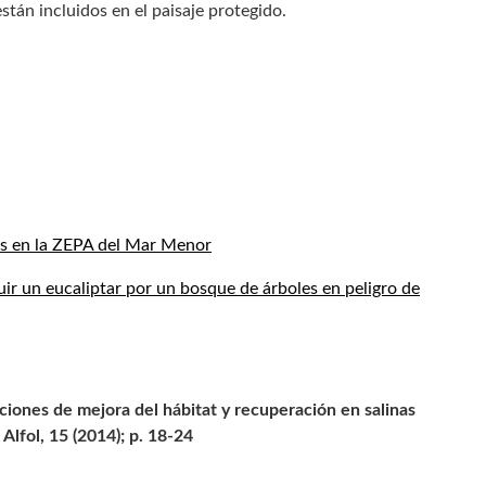
stán incluidos en el paisaje protegido.
os en la ZEPA del Mar Menor
ir un eucaliptar por un bosque de árboles en peligro de
ciones de mejora del hábitat y recuperación en salinas
Alfol, 15 (2014); p. 18-24