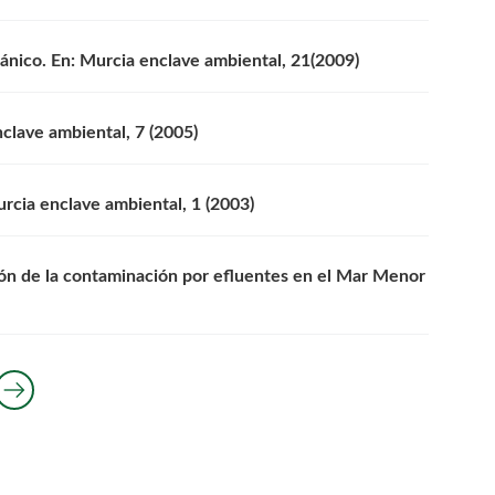
ánico. En: Murcia enclave ambiental, 21(2009)
clave ambiental, 7 (2005)
urcia enclave ambiental, 1 (2003)
ción de la contaminación por efluentes en el Mar Menor
rrow_right_alt
terior diapositiva
Siguiente diapositiva