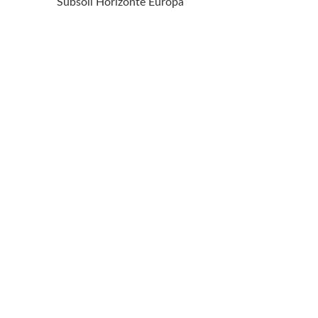
Subsoil Horizonte Europa
Ir a Subsoil Horizonte Europa