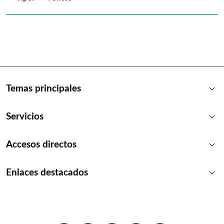
keyboard_arrow_down
Temas principales
keyboard_arrow_down
Servicios
keyboard_arrow_down
Accesos directos
keyboard_arrow_down
Enlaces destacados