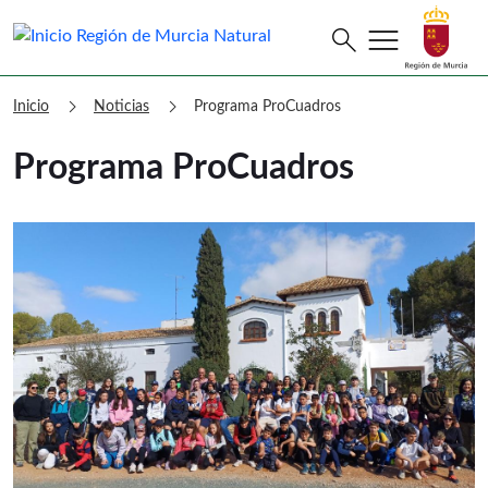
menu
Buscar
search
Murcia Natural Programa ProCuadro
chevron_right
chevron_right
Inicio
Noticias
Programa ProCuadros
Programa ProCuadros