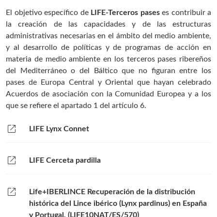
El objetivo específico de
LIFE-Terceros pases
es contribuir a
la creación de las capacidades y de las estructuras
administrativas necesarias en el ámbito del medio ambiente,
y al desarrollo de políticas y de programas de acción en
materia de medio ambiente en los terceros pases ribereños
del Mediterráneo o del Báltico que no figuran entre los
pases de Europa Central y Oriental que hayan celebrado
Acuerdos de asociación con la Comunidad Europea y a los
que se refiere el apartado 1 del artículo 6.
open_in_new
LIFE Lynx Connet
open_in_new
LIFE Cerceta pardilla
open_in_new
Life+IBERLINCE Recuperación de la distribución
histórica del Lince ibérico (Lynx pardinus) en España
y Portugal. (LIFE10NAT/ES/570)