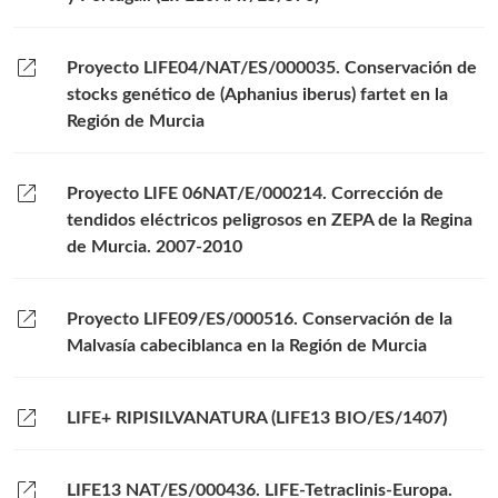
open_in_new
Proyecto LIFE04/NAT/ES/000035. Conservación de
stocks genético de (Aphanius iberus) fartet en la
Región de Murcia
open_in_new
Proyecto LIFE 06NAT/E/000214. Corrección de
tendidos eléctricos peligrosos en ZEPA de la Regina
de Murcia. 2007-2010
open_in_new
Proyecto LIFE09/ES/000516. Conservación de la
Malvasía cabeciblanca en la Región de Murcia
open_in_new
LIFE+ RIPISILVANATURA (LIFE13 BIO/ES/1407)
open_in_new
LIFE13 NAT/ES/000436. LIFE-Tetraclinis-Europa.