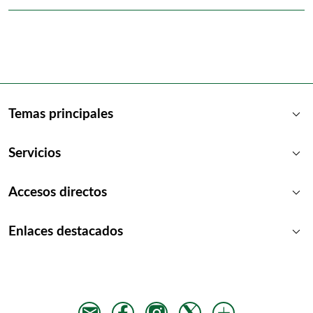
keyboard_arrow_down
Temas principales
keyboard_arrow_down
Servicios
keyboard_arrow_down
Accesos directos
keyboard_arrow_down
Enlaces destacados