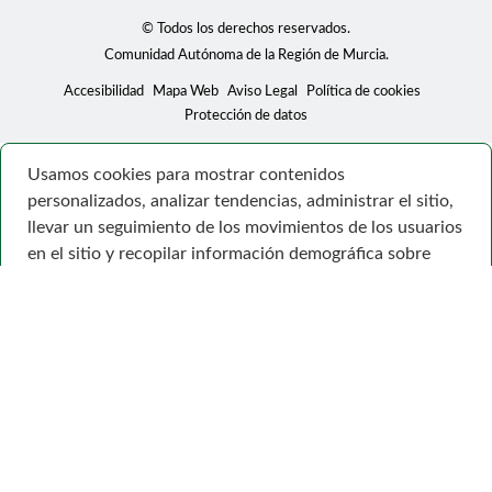
© Todos los derechos reservados.
Comunidad Autónoma de la Región de Murcia.
Accesibilidad
Mapa Web
Aviso Legal
Política de cookies
Protección de datos
Usamos cookies para mostrar contenidos
personalizados, analizar tendencias, administrar el sitio,
llevar un seguimiento de los movimientos de los usuarios
en el sitio y recopilar información demográfica sobre
nuestra base de usuarios en su conjunto. Acepte todas
las cookies para disfrutar de la mejor experiencia posible
en nuestro sitio web, o bien administre sus preferencias.
Consulte la Política de privacidad
Configuración
Rechazar todas
Aceptar todo