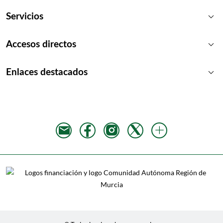
keyboard_arrow_down
Servicios
keyboard_arrow_down
Accesos directos
keyboard_arrow_down
Enlaces destacados