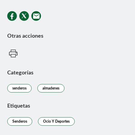
Otras acciones
Categorías
senderos
almadenes
Etiquetas
Senderos
Ocio Y Deportes