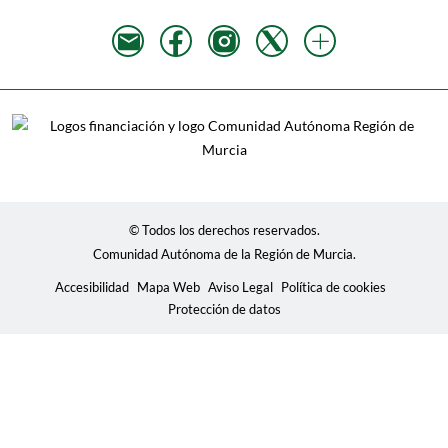
© Todos los derechos reservados.
Comunidad Autónoma de la Región de Murcia.
Accesibilidad
Mapa Web
Aviso Legal
Política de cookies
Protección de datos
Usamos cookies para mostrar contenidos personalizados,
analizar tendencias, administrar el sitio, llevar un
seguimiento de los movimientos de los usuarios en el sitio
y recopilar información demográfica sobre nuestra base