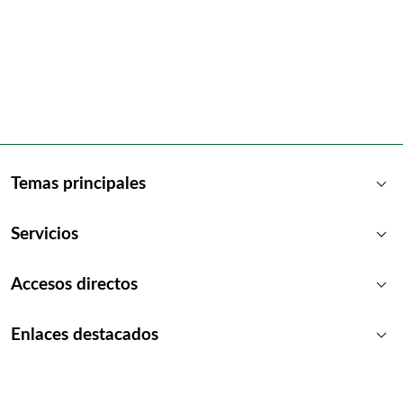
keyboard_arrow_down
Temas principales
keyboard_arrow_down
Servicios
keyboard_arrow_down
Accesos directos
keyboard_arrow_down
Enlaces destacados