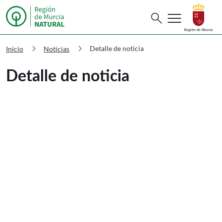
Buscar
menu
search
Murcia Natural Detalle de noticia
chevron_right
chevron_right
Detalle de noticia
Inicio
Noticias
Detalle de noticia