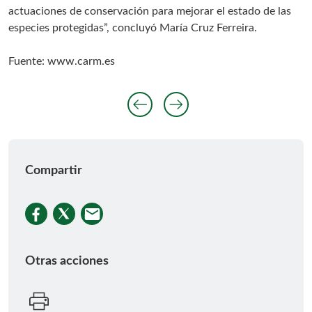
actuaciones de conservación para mejorar el estado de las
especies protegidas”, concluyó María Cruz Ferreira.
Fuente: www.carm.es
arrow_left_alt
arrow_right_alt
Anterior diaposit
Siguiente diap
Compartir
Otras acciones