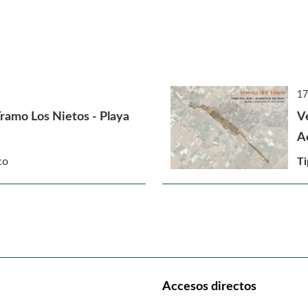
17
ramo Los Nietos - Playa
V
A
co
Ti
Accesos directos