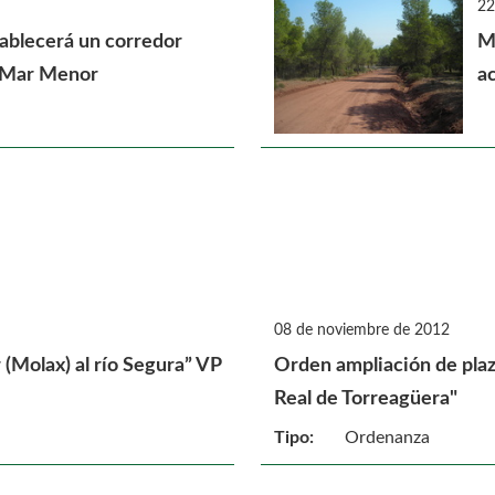
22
tablecerá un corredor
M
l Mar Menor
ac
08 de noviembre de 2012
 (Molax) al río Segura” VP
Orden ampliación de pla
Real de Torreagüera"
Tipo:
Ordenanza