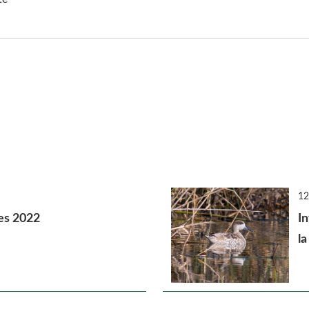
12
ves 2022
I
la