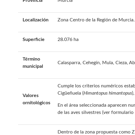
Provincia
Murcia
Localización
Zona Centro de la Región de Murcia.
Superficie
28.076 ha
Término
Calasparra, Cehegín, Mula, Cieza, Ab
municipal
Cumple los criterios numéricos estab
Cigüeñuela (
Himantopus himantopus
)
Valores
ornitológicos
En el área seleccionada aparecen num
de las aves silvestres (ver formulari
Dentro de la zona propuesta como ZE