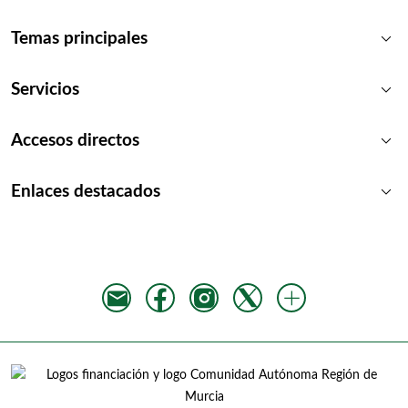
keyboard_arrow_down
Temas principales
keyboard_arrow_down
Servicios
keyboard_arrow_down
Accesos directos
keyboard_arrow_down
Enlaces destacados